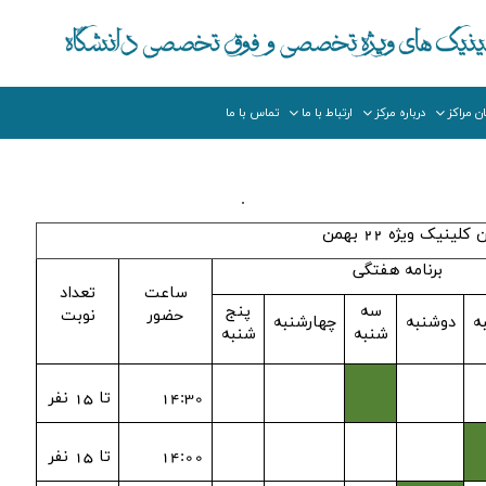
ن مراکز
درباره مرکز
ارتباط با ما
تماس با ما
.
لینیک ویژه 22 بهمن
برنامه هفتگی
ساعت
تعداد
سه
پنج
حضور
نوبت
ه
دوشنبه
چهارشنبه
شنبه
شنبه
1
14:30
تا 15 نفر
14:00
تا 15 نفر