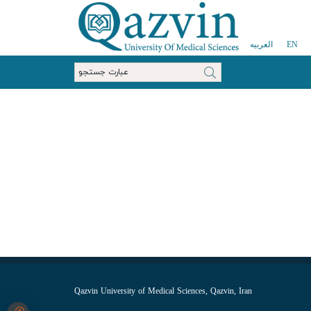
EN
العربیه
Qazvin University of Medical Sciences, Qazvin, Iran