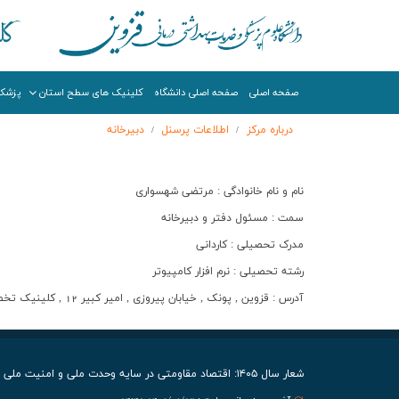
صفحه اصلی
صفحه اصلی دانشگاه
کلینیک های سطح استان
پزشکا
درباره مرکز
اطلاعات پرسنل
دبیرخانه
/
/
نام و نام خانوادگی : مرتضی شهسواری
سمت : مسئول دفتر و دبیرخانه
مدرک تحصیلی : کاردانی
رشته تحصیلی : نرم افزار کامپیوتر
آدرس : قزوین , پونک , خیابان پیروزی , امیر کبیر 12 , کلینیک تخصصی و فوق تخصصی محمدزاده
شعار سال ۱۴۰۵: اقتصاد مقاومتی در سایه وحدت ملی و امنیت ملی